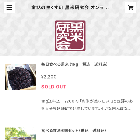
童話の里くす町 黒米研究会 オンライ
ンショップ
毎日食べる黒米（1kg 税込 送料込）
¥2,200
SOLD OUT
1kg送料込 2200円 「お米が美味しい！」と定評のあ
る大分県玖珠町で栽培しています。小さな田んぼなが
ら、除草剤や農薬や化学肥料を使わないで丁寧に育て
た黒米です。暑い夏の盛りの草取りは大変ですが、「草
食べる甘酒６個セット（税込 送料込）
取り体験」や「黒米甘酒作り講習会」などもやりながら
楽しく頑張っています。