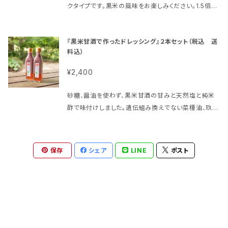
クタイプです。黒米の風味をお楽しみください。1.5倍程
度に薄めて氷を浮かべてゴックン。温めても美味。スム
ージーに加えても❣ 果物にかけても❢ 使い方レシ
『黒米甘酒で作ったドレッシング』２本セット（税込 送
ピ付き。
料込）
¥2,400
砂糖、醤油を使わず、黒米甘酒の甘みと天然塩と純米
酢で味付けしました。遺伝組み換えでない菜種油、玖珠
町産の柚子胡椒、原料はコレだけ。シンプルな設計にも
かかわらず、麹が作った旨味たっぷりのリッチなドレッ
シングです。
保存
シェア
LINE
ポスト