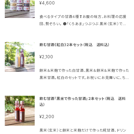
¥4,600
食べるタイプの甘酒４種❣お腹の味方、お料理の応援
団、勢ぞろい。 ●「くろあま」つぶつぶ 黒米（玄米）で作
った甘酒、粒あり タイプ。あっさり甘いツブツブ
食感。 ●「くろあま」とろとろ 黒米（玄米）で作った甘
飲む甘酒《紅白》２本セット（税込 送料込）
酒。粒なし。 リッチな甘さとこってり感。 ●「玄あま」 玄
米で作った甘酒。素朴な甘さとツブツブ食感。 ●「白あ
¥2,100
ま」 白米で作った甘酒。お砂糖の代わりに料理に使う
方が増えています。
餅米＆米麹で作った白甘酒、黒米＆餅米＆米麹で作った
黒米甘酒。紅白のセットです。お祝いにお見舞いに、ちょ
っとした手土産に、たいへん喜ばれています。使い方レ
シピ付き。 ご要望があれば、ギフトに応じたタグをお付
飲む甘酒『黒米で作った甘酒』２本セット（税込 送料
けします。メッセージくださいませ。
込）
¥2,200
黒米（玄米）と餅米と米麹だけで作った糀甘酒、ドリン